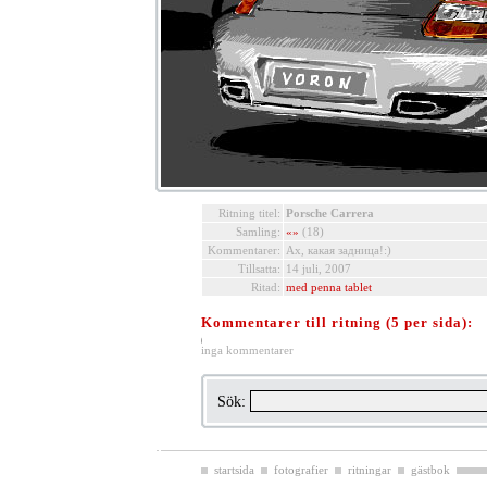
Ritning titel:
Porsche Carrera
Samling:
«»
(18)
Kommentarer:
Ах, какая задница!:)
Tillsatta:
14 juli, 2007
Ritad:
med penna tablet
Kommentarer till ritning (5 per sida):
inga kommentarer
Sök:
startsida
fotografier
ritningar
gästbok