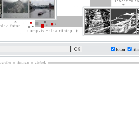
foton
rit
ografier
ritningar
gästbok