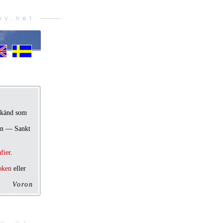
å känd som
den — Sankt
fier
.
oken
eller
Voron