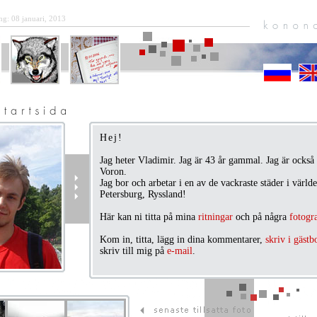
ng: 08 januari, 2013
Hej!
Jag heter Vladimir. Jag är 43 år gammal. Jag är ocks
Voron.
Jag bor och arbetar i en av de vackraste städer i värl
Petersburg, Ryssland!
Här kan ni titta på mina
ritningar
och på några
fotogra
Kom in, titta, lägg in dina kommentarer,
skriv i gästb
skriv till mig på
e-mail
.