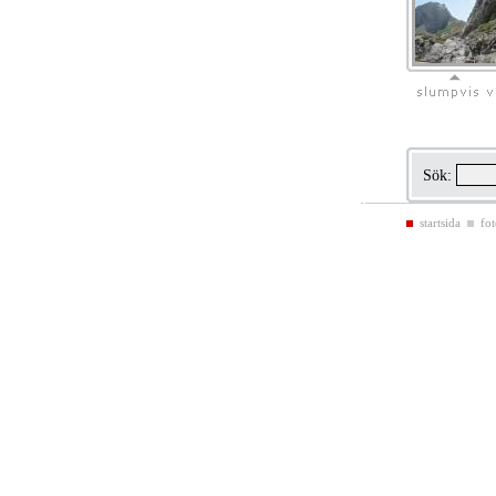
Sök:
startsida
fot