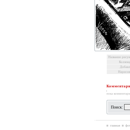
Название рисун
Коллекц
Добавл
Нарисов
Комментарии
пока комментари
Поиск:
главная
фот