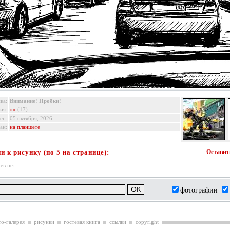
ка:
Внимание! Пробки!
ия:
«»
(17)
ен:
05 октября, 2026
ан:
на планшете
 к рисунку (по 5 на странице):
Оставит
ев нет
фотографии
о-галерея
рисунки
гостевая книга
ссылки
copyright