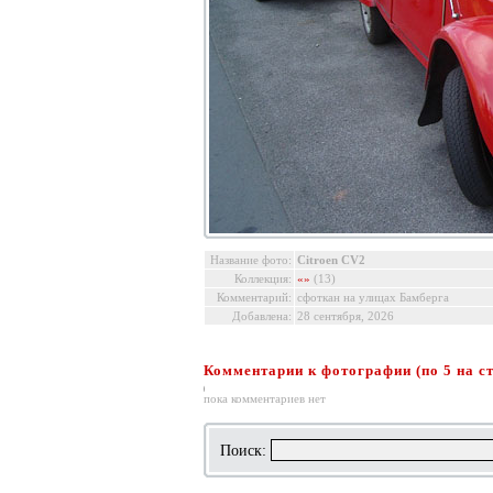
Название фото:
Citroen CV2
Коллекция:
«»
(13)
Комментарий:
сфоткан на улицах Бамберга
Добавлена:
28 сентября, 2026
Комментарии к фотографии (по 5 на ст
пока комментариев нет
Поиск: