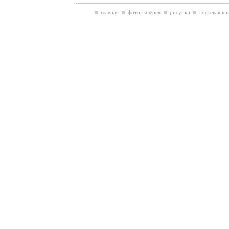
главная
фото-галерея
рисунки
гостевая кн